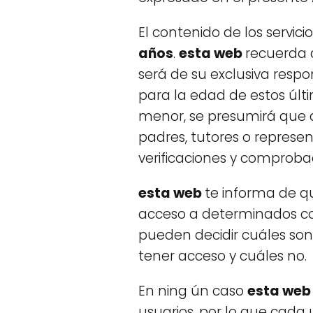
El contenido de los servici
años
.
esta web
recuerda 
será de su exclusiva resp
para la edad de estos últi
menor, se presumirá que d
padres, tutores o represe
verificaciones y comproba
esta web
te informa de qu
acceso a determinados cont
pueden decidir cuáles son
tener acceso y cuáles no.
En ning ún caso
esta we
usuarios, por lo que cada 