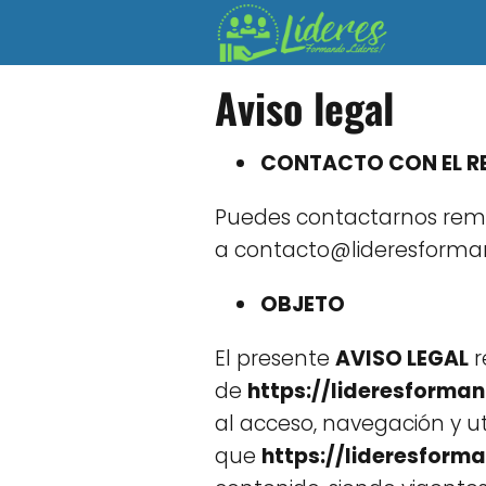
Aviso legal
CONTACTO CON EL RE
Puedes contactarnos remi
a
contacto@lideresforman
OBJETO
El presente
AVISO LEGAL
r
de
https://lideresforman
al acceso, navegación y uti
que
https://lideresforma