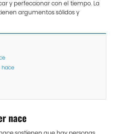
ar y perfeccionar con el tiempo. La
ienen argumentos sólidos y
ace
e hace
er nace
 nace sostienen que hay personas