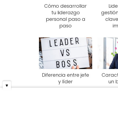
Cómo desarrollar
Lide
tu liderazgo
gestión
personal paso a
clave
paso
i
Diferencia entre jefe
Caract
y líder
un b
▼
Definición de líder