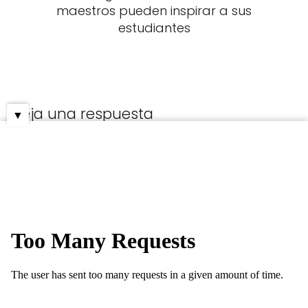
maestros pueden inspirar a sus
estudiantes
Deja una respuesta
▼
Lo siento, debes estar
conectado
para
publicar un comentario.